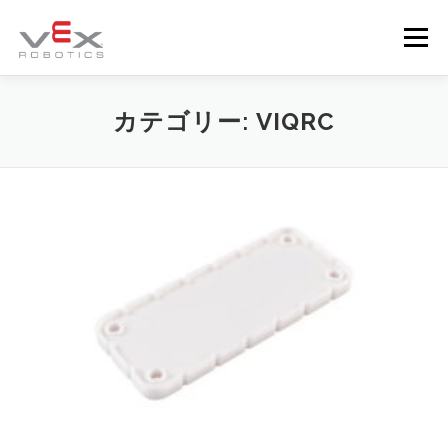
コ
ン
メニュー
テ
ン
ツ
へ
VEX製品
特設ページ
競技会
ブランド概要
カテゴリー:
VIQRC
ス
キ
ッ
プ
ニュース
ダウンロード
お問合せ