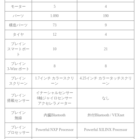
モーター
5
4
パーツ
1.090
190
構造パーツ
73
9
タイヤ
12
4
ブレイン
スマートポー
10
21
ト
ブレイン
8
8
3-Wire ポート
ブレイン
1.7インチ カラースクリ
4.25インチ カラータッチスクリ
スクリーン
ーン
ーン
イナーシャルセンサー
ブレイン
6軸ジャイロセンサー
なし
搭載センサー
アクセレラメーター
ブレイン
内臓Bluetooth
外付Bluetooth / VEXnet
無線
ブレイン
Powerful NXP Processor
Powerful XILINX Processor
プロセッサー