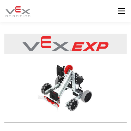
コ
ン
メニュー
テ
ン
ツ
へ
VEX製品
特設ページ
競技会
ブランド概要
ス
キ
ッ
プ
ニュース
ダウンロード
お問合せ