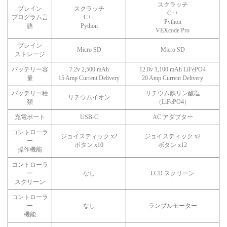
スクラッチ
ブレイン
スクラッチ
C++
プログラム言
C++
Python
語
Python
VEXcode Pro
ブレイン
Micro SD
Micro SD
ストレージ
バッテリー容
7.2v 2,500 mAh
12.8v 1,100 mAh LiFePO4
量
15 Amp Current Delivery
20 Amp Current Delivery
バッテリー種
リチウム鉄リン酸塩
リチウムイオン
類
（LiFePO4）
充電ポート
USB-C
AC アダプター
コントローラ
ジョイスティック x2
ジョイスティック x2
ー
ボタン x10
ボタン x12
操作機能
コントローラ
ー
なし
LCD スクリーン
スクリーン
コントローラ
ー
なし
ランブルモーター
機能