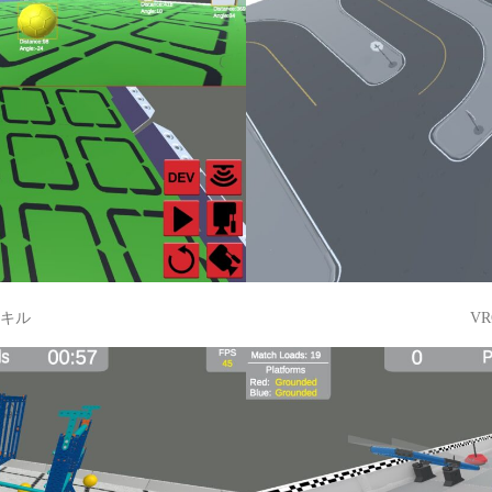
スキル
V